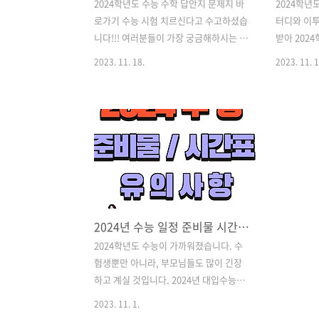
2024학년도 수능 수학 답안지 문제지 바
2024학년
로가기 수능 시험 치르신다고 수고하셨습
터디와 이
니다!!! 여러분들이 가장 궁금해하시는 수
받아 202
학 답안지 바로 알려드릴게요~ 홀수형, 짝
살펴보도록
2023. 11. 18.
2023. 11. 1
수형 문제지도 같이 다운로드할 수 있도
가원 수능등
록 첨부해 놨으니 같이 확인해 보세
육과정평가
joy.fornewjerusalem.com 수능 시험
험의 등급컷
치르신다고 수고하셨습니다!!! 여러분들
학수학능력시
이 가장 궁금해하시는 사탐 답안지 바로
록 일람표에
알려드릴게요~ 홀수형, 짝수형 문제지도
말해 은어일
같이 다운로드할 수 있도록 첨부해 놨으
구분점수' 
니 같이 확인해 보세요 잠깐!!! 수능 치르
분포를 따르
시고 나서, 내 성적을 입력하면 등급이 계
고 있습니다.
2024년 수능 일정 준비물 시간표 유의사항
산되어 나오는 사이트 있습니다. 사이트
4% 2등급 
방문하여 예상 등급 확인해 보세요!! 내 등
적 23% 4
2024학년도 수능이 가까워졌습니다. 수
급컷 계산 바로가기 실시간 등급컷 바로
위 누적 60
험생뿐만 아니라, 부모님들도 많이 긴장
가기 2024 수능 사탐 답안지 / 문제지 바
급 상위 누적
하고 계실 것입니다. 2024년 대입수능일
로가기 2024 수능 ..
9등급 상위 
정, 시간표, 준비물 및 주의사항 등 알아두
2023. 11. 1.
시면 좋을 정보들을 모아보았습니다. 수