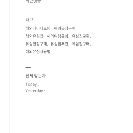
최근댓글
태그
해외데이터로밍
해외유심구매
해외유심칩
해외여행유심
유심칩교환
유심현장구매
유심칩추천
유심칩구매
해외유심사용법
전체 방문자
Today :
Yesterday :