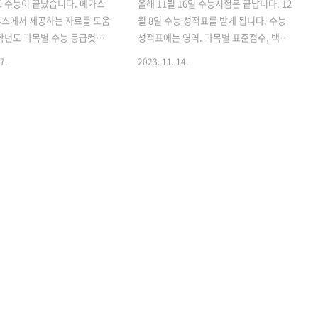
도 수능이 끝났습니다. 메가스
올해 11월 16일 수능시험은 끝납니다. 12
투스에서 제공하는 자료를 도움
월 8일 수능 성적표를 받게 됩니다. 수능
4학년도 과목별 수능 등급컷을
성적표에는 영역. 과목별 표준점수, 백분
 하겠습니다 한국교육과정평
위, 등급이 적혀 있습니다. 각각의 용어가
7.
2023. 11. 14.
급컷 이란 무엇인가? 한국교
무엇을 의미하는지, 성적표를 어떻게 보
원에 출제한 대학수학능력시
아야 하는지 알려드리겠습니다. 수능에
을 다루는 문서인 '연도별 대
대한 정보는 한국교육과정평가원에서 제
험'의 등급 구분 원점수 목
공하고 있으므로 아래의 페이지로 방문하
서 쓰이는 '등급컷'은 엄밀히
시면 더 자세한 내용을 알 수 있습니다. 한
 뿐이고, 공식적으로는 '등급
국교육가정평가원 홈페이지 수능성적표
라고 합니다. 기본적으로 정규
확인하기 1. 표준점수 원점수가 평균에서
며 다음과 같이 등급을 나누
얼마나 떨어져 있는지 나타낸 점수로, 평
 등 급 범 위 1등급 상위 누적
균과의 거리로 높을수록 유리함 시험 난
상위 누적 11% 3등급 상위 누
이도 평균 표준점수 최고점 쉬 울 때 올라
등급 상위 누적 40% 5등급 상
간다 낮아진다 어려울때 낮아진다 높아진
% 6등급 상위 누적 77% 7등
다 2. 백분위 응시학생 전체 중 그 학생보
 89% 8등급 상위 누적 96%
다 낮은 점수를 받은 학생 비율을 말합니
누적 100%..
다. 응시생의 '등수' 입니다 예시) ..