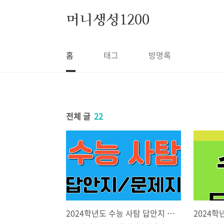
본문 바로가기
머니생성1200
홈
태그
방명록
전체 글
22
2024학년도 수능 사탐 답안지 문제지 바로가기