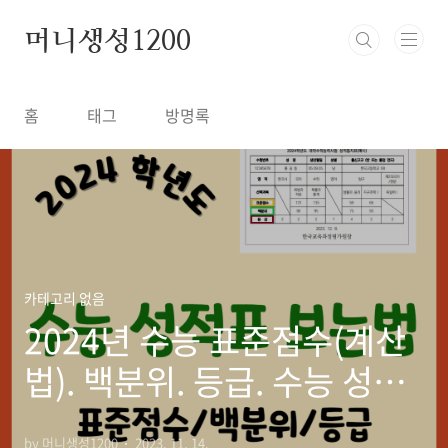
본문 바로가기
머니생성1200
홈
태그
방명록
카테고리 없음
2024년 수능 표준점수(계산
법). 백분위. 등급. 수능 성적
표 보는 법
by 머니생성1200
2023. 11. 14.