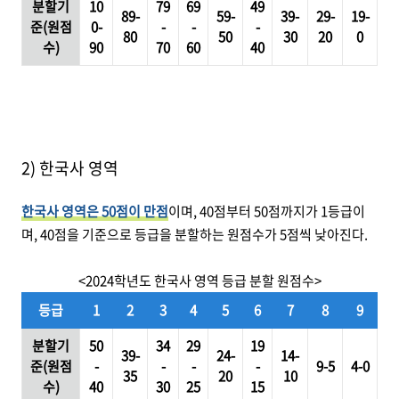
분할기
10
79
69
49
89-
59-
39-
29-
19-
준(원점
0-
-
-
-
80
50
30
20
0
수)
90
70
60
40
2) 한국사 영역
한국사 영역은 50점이 만점
이며, 40점부터 50점까지가 1등급이
며, 40점을 기준으로 등급을 분할하는 원점수가 5점씩 낮아진다.
<2024학년도 한국사 영역 등급 분할 원점수>
등급
1
2
3
4
5
6
7
8
9
분할기
50
34
29
19
39-
24-
14-
준(원점
-
-
-
-
9-5
4-0
35
20
10
수)
40
30
25
15