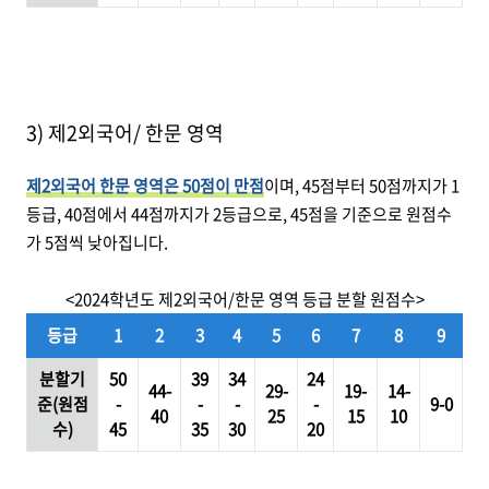
3) 제2외국어/ 한문 영역
제2외국어 한문 영역은 50점이 만점
이며, 45점부터 50점까지가 1
등급, 40점에서 44점까지가 2등급으로, 45점을 기준으로 원점수
가 5점씩 낮아집니다.
<2024학년도 제2외국어/한문 영역 등급 분할 원점수>
등급
1
2
3
4
5
6
7
8
9
분할기
50
39
34
24
44-
29-
19-
14-
준(원점
-
-
-
-
9-0
40
25
15
10
수)
45
35
30
20