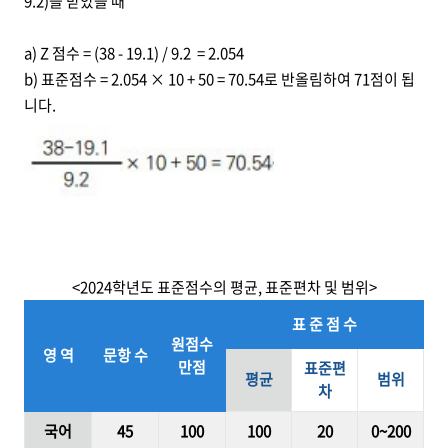
9.2)을 받았을 때
a) Z 점수 = (38 - 19.1) / 9.2 = 2.054
b) 표준점수 = 2.054 × 10 + 50 = 70.54로 반올림하여 71점이 됩
니다.
<2024학년도 표준점수의 평균, 표준편차 및 범위>
표 준 점 수
원점수
영 역
문항 수
만점
표준편
평균
범위
차
국어
45
100
100
20
0~200